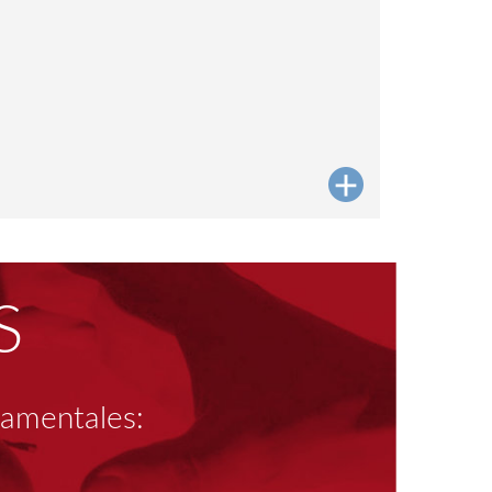
S
damentales: