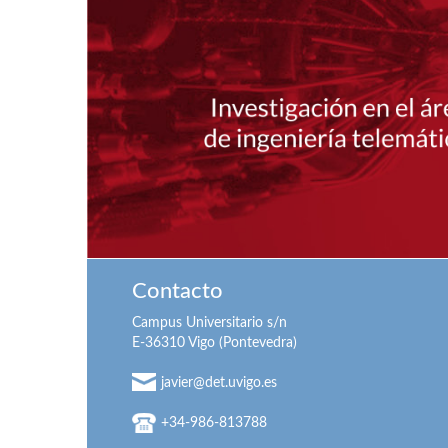
Contacto
Campus Universitario s/n
E-36310 Vigo (Pontevedra)
javier@det.uvigo.es
+34-986-813788