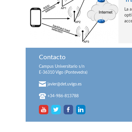
La a
opti
acce
Contacto
Campus Universitario s/n
E-36310 Vigo (Pontevedra)
javier@det.uvigo.es
+34-986-813788